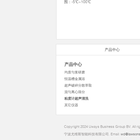
围：-5℃~100℃
产品中心
产品中心
均质匀浆研磨
恒温槽金属浴
超声破碎分散萃取
混匀离心筛分
粘度计超声清洗
其它仪器
Copyright 2024 Uways Business Group BV. All ri
宁波尤维斯智能科技有限公司. Email:
wd@lawsons