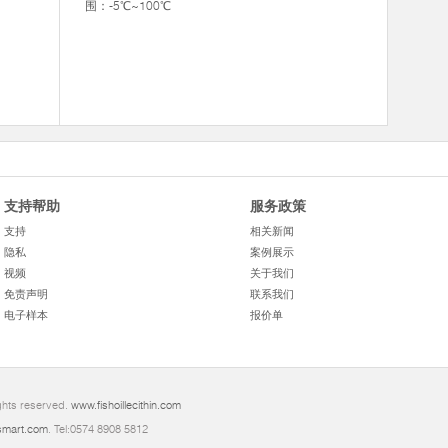
围：-5℃~100℃
支持帮助
服务政策
支持
相关新闻
隐私
案例展示
视频
关于我们
免责声明
联系我们
电子样本
报价单
ghts reserved.
www.fishoillecithin.com
mart.com
. Tel:0574 8908 5812