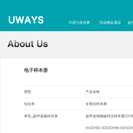
均质匀浆研磨
恒温槽金属浴
超
电子样本册
类型
产品名称
综合类
全类目样本册
单页_超声波破碎仪类
超声波细胞破碎仪样本册(DH96-IIN
IIN/DH92-IIDN/DH98-IIIDN/D