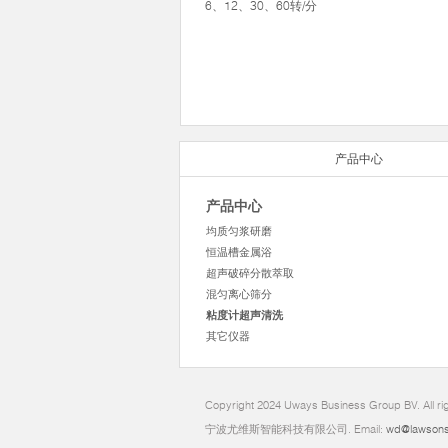
6、12、30、60转/分
产品中心
产品中心
均质匀浆研磨
恒温槽金属浴
超声破碎分散萃取
混匀离心筛分
粘度计超声清洗
其它仪器
Copyright 2024 Uways Business Group BV. All ri
宁波尤维斯智能科技有限公司. Email:
wd@lawsons