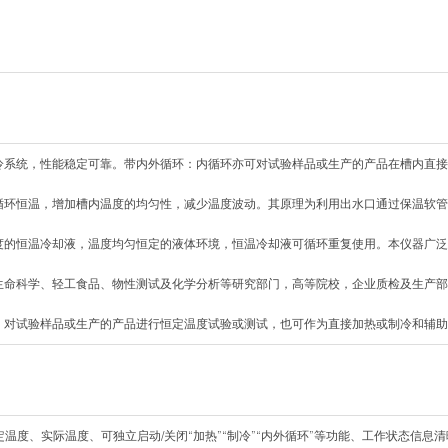
冷系统，性能稳定可靠。带内外循环：内循环亦可对试验样品或生产的产品在槽内直接
循环恒温，增加槽内温度的均匀性，减少温度波动。其原理为利用出水口通过保温软管
度的恒温冷却液，温度均匀恒定的液体环境，恒温冷却液可循环重复使用。本仪器广泛
生命科学、轻工食品、物性测试及化学分析等研究部门，高等院校，企业质检及生产部
，对试验样品或生产的产品进行恒定温度试验或测试，也可作为直接加热或制冷和辅助
定温度、实际温度、可独立启动/关闭“加热”“制冷”“内外循环”等功能、工作状态信息