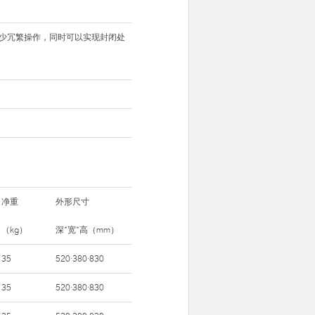
减少冗繁操作，同时可以实现封闭处
净重
外形尺寸
（kg）
深*宽*高（mm）
35
520·380·830
35
520·380·830