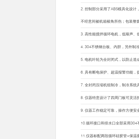
2. 控制部分采用了ABS模具化
不经意间被机箱棱角所伤；包装整
3. 高性能搅拌循环电机，低噪声
4. 304不锈钢台板、内胆，另
5. 电机叶轮为全封闭式，以防止
6. 具有断电保护、超温报警功能
7. 全封闭压缩机组制冷，制冷系
8. 仪器特意设计了四周门板可灵
9. 仪器工作稳定可靠，操作方便
10.循环接口和排水口全部采用3
11.仪器标配两段循环硅胶管+保