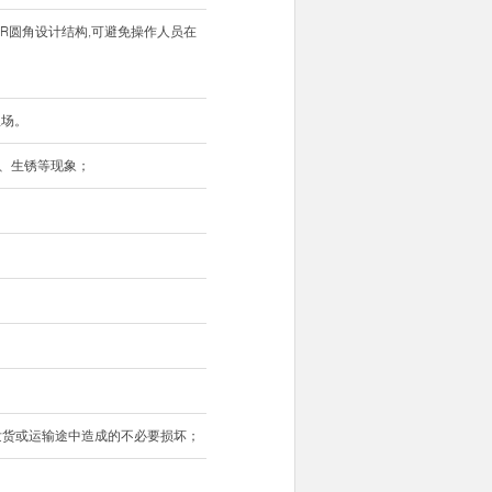
R圆角设计结构,可避免操作人员在
温场。
蚀、生锈等现象；
；
发货或运输途中造成的不必要损坏；