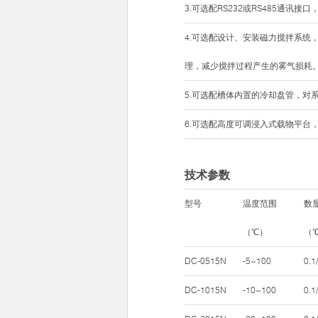
3.可选配RS232或RS485通讯接
4.可选配设计、安装磁力搅拌系
理，减少搅拌过程产生的雾气损耗
5.可选配槽体内置的冷却盘管，对
6.可选配高度可调浸入式载物平台
技术参数
型号
温度范围
数
（℃）
（
DC-0515N
-5~100
0.1
DC-1015N
-10~100
0.1