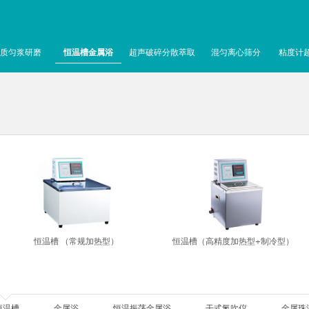
质匀浆研磨
恒温槽金属浴
超声破碎分散萃取
混匀离心筛分
粘度计
恒温槽 （常规加热型）
恒温槽（高精度加热型+制冷型）
恒温槽
金属浴
恒温振荡金属浴
干式氮吹仪
金属珠