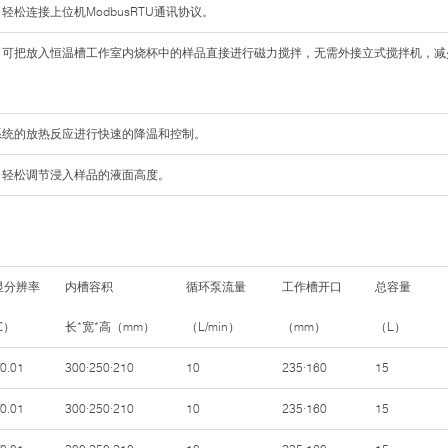
口，轻松连接上位机ModbusRTU通讯协议。
统，可把放入恒温槽工作室内烧杯中的样品直接进行磁力搅拌，无需外接立式搅拌机，
。
系统的放热反应进行快速的降温和控制。
，轻松调节浸入样品的液面高度。
显分辨率
内槽容积
循环泵流量
工作槽开口
总容量
℃）
长*宽*高（mm）
（L/min）
（mm）
（L）
/0.01
300·250·210
10
235·160
15
/0.01
300·250·210
10
235·160
15