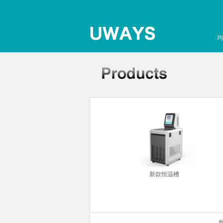
均
你金属浴
新款恒温槽