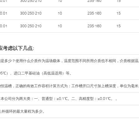
/0.01
300·250·210
10
235·160
15
/0.01
300·250·210
10
235·160
15
/0.01
300·250·210
10
235·160
15
应考虑以下几点:
范围是多少？使用什么介质作为温场载体，温度范围不同所用介质也不相同，介质根据
95℃）、进口二甲基硅油（高低温适用）等。
的恒温槽，正确的有效工作容积计算方式为：工作槽开口尺寸加上槽深度，单位为毫米
本公司分为两大类：一、普通型：±0.1℃。二、高精度型：±0.01℃。 。
能,外循环的最大量程为多少。