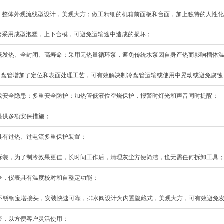
设计，整体外观流线型设计，美观大方；做工精细的机箱前面板和台面，加上独特的人性化
套采用成型泡塑，上下合模，可避免运输途中造成的损坏；
、低发热、全封闭、高寿命；采用无热量循环泵，避免传统水泵因自身产热而影响槽体
外制冷盘管增加了定位和表面处理工艺，可有效解决制冷盘管运输或使用中晃动或避免腐
造成安全隐患；多重安全防护：加热管低液位空烧保护，报警时灯光和声音同时提醒；
，提供多项安保措施；
统具有过热、过电流多重保护装置；
活拆装，为了制冷效果更佳，长时间工作后，清理灰尘方便简洁，也无需任何拆卸工具
安全，仪表具有温度校对和自整定功能；
04不锈钢宝塔接头，安装快速可靠，排水阀设计为内置隐藏式，美观大方，可有效避免
温套，以方便客户灵活使用；