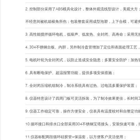
2. 控制部分采用了ABS模具化设计，整体外观流线型设计，美观大
不经意间被机箱棱角所伤；包装整套采用成型泡塑，上下合模，可避
3. 高性能搅拌循环电机，低噪声、低发热、全封闭、高寿命；采用
4. 304不锈钢台板、内胆，另外制冷盘管增加了定位和表面处理工
5. 电机叶轮为全封闭式，以防止造成安全隐患；多重安全防护：加
6. 具有断电保护、超温报警功能，提供多项安保措施；
7. 全封闭压缩机组制冷，制冷系统具有过热、过电流多重保护装置；
8. 仪器特意设计了四周门板可灵活拆装，为了制冷效果更佳，长时
9. 仪器工作稳定可靠，操作方便安全，仪表具有温度校对和自整定功
10.循环接口和排水口全部采用304不锈钢宝塔接头，安装快速可
11.仪器标配两段循环硅胶管+保温套，以方便客户灵活使用；