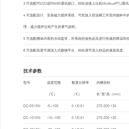
3.可选配RS232或RS485通讯接口，轻松连接上位机ModbusRTU通
4.可选配设计、安装磁力搅拌系统，可把放入恒温槽工作室内烧杯中
理，减少搅拌过程产生的雾气损耗。
5.可选配槽体内置的冷却盘管，对系统的放热反应进行快速的降温和
6.可选配高度可调浸入式载物平台，轻松调节浸入样品的液面高度。
技术参数
型号
温度范围
数显分辨率
内槽容积
（℃）
（℃）
长*宽*高（mm）
DC-0510N
-5~100
0.1/0.01
270·200·130
DC-1010N
-10~100
0.1/0.01
270·200·130