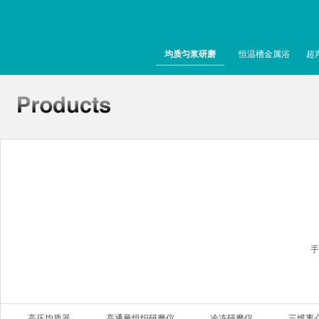
均质匀浆研磨
恒温槽金属浴
超
手
高压均质器
高通量组织研磨仪
冷冻研磨仪
三维离