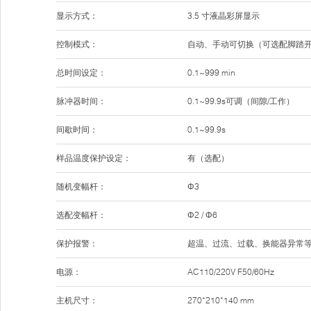
显示方式：
3.5 寸液晶彩屏显示
控制模式：
自动、手动可切换（可选配脚踏
总时间设定：
0.1~999 min
脉冲器时间：
0.1~99.9s可调（间隙/工作）
间歇时间：
0.1~99.9s
样品温度保护设定：
有（选配）
随机变幅杆：
Φ3
选配变幅杆：
Φ2 / Φ6
保护报警：
超温、过流、过载、换能器异常
电源：
AC110/220V F50/60Hz
主机尺寸：
270*210*140 mm