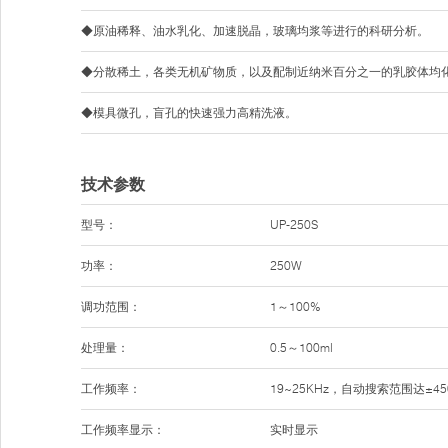
◆原油稀释、油水乳化、加速脱晶，玻璃均浆等进行的科研分析。
◆分散稀土，各类无机矿物质，以及配制近纳米百分之一的乳胶体均
◆模具微孔，盲孔的快速强力高精洗液。
技术参数
型号：
UP-250S
功率：
250W
调功范围：
1～100%
处理量：
0.5～100ml
工作频率：
19~25KHz，自动搜索范围达±45
工作频率显示：
实时显示