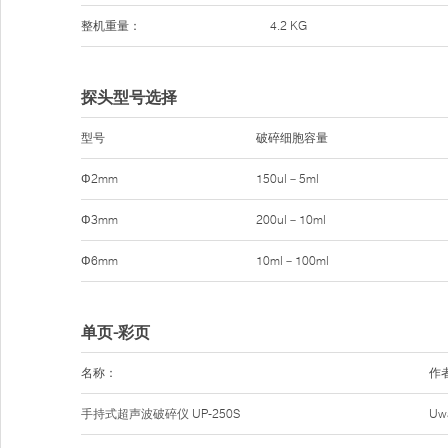
整机重量：
4.2 KG
探头型号选择
型号
破碎细胞容量
Φ2mm
150ul－5ml
Φ3mm
200ul－10ml
Φ6mm
10ml－100ml
单页-彩页
名称：
作
手持式超声波破碎仪
UP-250S
Uw