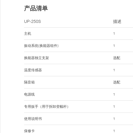
产品清单
UP-250S
描述
主机
1
振动系统(换能器组件)
1
换能器独立支架
选配
温度传感器
1
隔音箱
选配
电源线
1
专用扳手（用于拆卸变幅杆）
1
使用说明书
1
保修卡
1